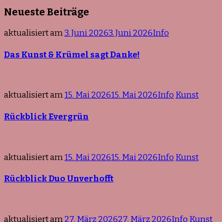
nach
Neueste Beiträge
etwas?
aktualisiert am
3. Juni 2026
3. Juni 2026
Info
Das Kunst & Krümel sagt Danke!
aktualisiert am
15. Mai 2026
15. Mai 2026
Info
Kunst
Rückblick Evergrün
aktualisiert am
15. Mai 2026
15. Mai 2026
Info
Kunst
Rückblick Duo Unverhofft
aktualisiert am
27. März 2026
27. März 2026
Info
Kunst