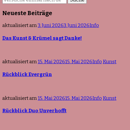
du
nach
Neueste Beiträge
etwas?
aktualisiert am
3. Juni 2026
3. Juni 2026
Info
Das Kunst & Krümel sagt Danke!
aktualisiert am
15. Mai 2026
15. Mai 2026
Info
Kunst
Rückblick Evergrün
aktualisiert am
15. Mai 2026
15. Mai 2026
Info
Kunst
Rückblick Duo Unverhofft