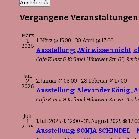
Anstehende
Datum
wählen.
Vergangene Veranstaltungen
März
1. März @ 15:00
-
30. April @ 17:00
1
2026
Ausstellung: „Wir wissen nicht, 
Cafe Kunst & Krümel
Hönower Str. 65, Berli
Jan.
2. Januar @ 08:00
-
28. Februar @ 17:00
2
2026
Ausstellung: Alexander König „A
Cafe Kunst & Krümel
Hönower Str. 65, Berli
Juli
1. Juli 2025 @ 12:00
-
31. August 2025 @ 17:0
1
2025
Ausstellung: SONJA SCHINDEL – 