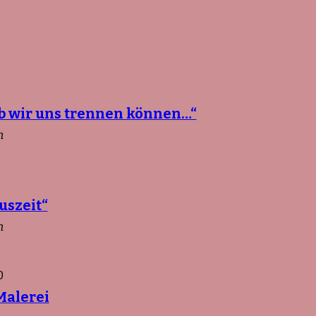
ob wir uns trennen können…“
n
uszeit“
n
0
Malerei