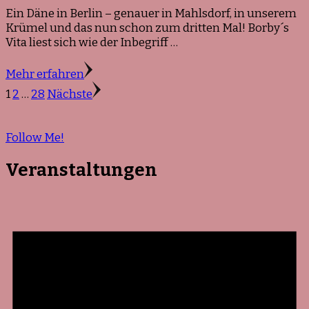
Ein Däne in Berlin – genauer in Mahlsdorf, in unserem
Krümel und das nun schon zum dritten Mal! Borby´s
Vita liest sich wie der Inbegriff …
Mehr erfahren
Seitennummerierung
Seite
Seite
Seite
1
2
…
28
Nächste
der
Beiträge
Follow Me!
Veranstaltungen