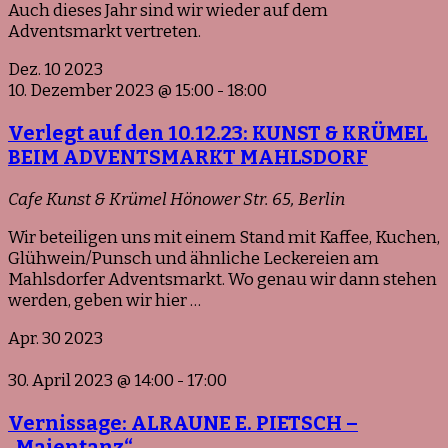
Auch dieses Jahr sind wir wieder auf dem
Adventsmarkt vertreten.
Dez.
10
2023
10. Dezember 2023 @ 15:00
-
18:00
Verlegt auf den 10.12.23: KUNST & KRÜMEL
BEIM ADVENTSMARKT MAHLSDORF
Cafe Kunst & Krümel
Hönower Str. 65, Berlin
Wir beteiligen uns mit einem Stand mit Kaffee, Kuchen,
Glühwein/Punsch und ähnliche Leckereien am
Mahlsdorfer Adventsmarkt. Wo genau wir dann stehen
werden, geben wir hier …
Apr.
30
2023
30. April 2023 @ 14:00
-
17:00
Vernissage: ALRAUNE E. PIETSCH –
„Maientanz“