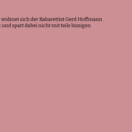
m widmet sich der Kabarettist Gerd Hoffmann
und spart dabei nicht mit teils bissigen