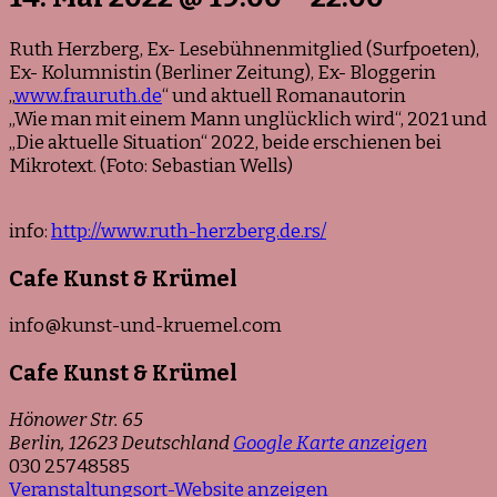
Ruth Herzberg, Ex- Lesebühnenmitglied (Surfpoeten),
Ex- Kolumnistin (Berliner Zeitung), Ex- Bloggerin
„
www.frauruth.de
“ und aktuell Romanautorin
„Wie man mit einem Mann unglücklich wird“, 2021 und
„Die aktuelle Situation“ 2022, beide erschienen bei
Mikrotext. (Foto: Sebastian Wells)
info:
http://www.ruth-herzberg.de.rs/
Cafe Kunst & Krümel
info@kunst-und-kruemel.com
Cafe Kunst & Krümel
Hönower Str. 65
Berlin
,
12623
Deutschland
Google Karte anzeigen
030 25748585
Veranstaltungsort-Website anzeigen