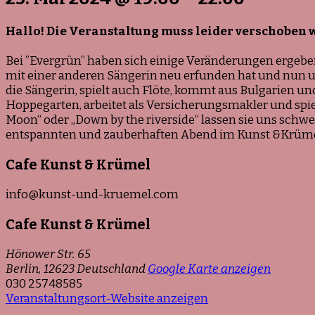
Hallo! Die Veranstaltung muss leider verschoben 
Bei ”Evergrün” haben sich einige Veränderungen ergeben
mit einer anderen Sängerin neu erfunden hat und nun unt
die Sängerin, spielt auch Flöte, kommt aus Bulgarien und
Hoppegarten, arbeitet als Versicherungsmakler und spie
Moon“ oder „Down by the riverside“ lassen sie uns schwe
entspannten und zauberhaften Abend im Kunst &Krüm
Cafe Kunst & Krümel
info@kunst-und-kruemel.com
Cafe Kunst & Krümel
Hönower Str. 65
Berlin
,
12623
Deutschland
Google Karte anzeigen
030 25748585
Veranstaltungsort-Website anzeigen