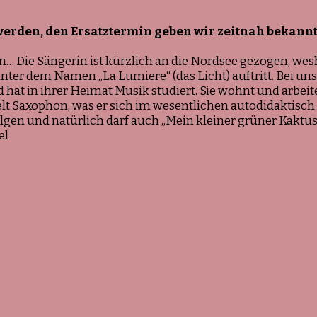
werden, den Ersatztermin geben wir zeitnah bekannt
… Die Sängerin ist kürzlich an die Nordsee gezogen, wes
er dem Namen „La Lumiere“ (das Licht) auftritt. Bei uns 
 hat in ihrer Heimat Musik studiert. Sie wohnt und arbeite
lt Saxophon, was er sich im wesentlichen autodidaktisch 
lgen und natürlich darf auch „Mein kleiner grüner Kaktus
el