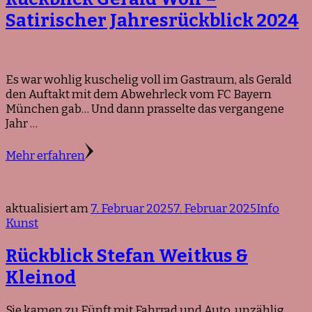
Satirischer Jahresrückblick 2024
Es war wohlig kuschelig voll im Gastraum, als Gerald
den Auftakt mit dem Abwehrleck vom FC Bayern
München gab… Und dann prasselte das vergangene
Jahr …
Mehr erfahren
aktualisiert am
7. Februar 2025
7. Februar 2025
Info
Kunst
Rückblick Stefan Weitkus &
Kleinod
Sie kamen zu Fünft mit Fahrrad und Auto, unzählig