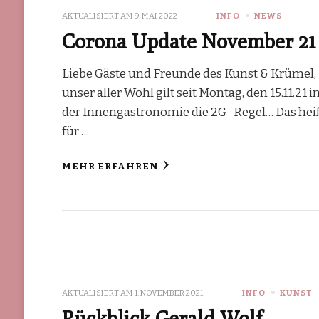
AKTUALISIERT AM
9. MAI 2022
INFO
NEWS
Corona Update November 21
Liebe Gäste und Freunde des Kunst & Krümel,
unser aller Wohl gilt seit Montag, den 15.11.21 i
der Innengastronomie die 2G–Regel… Das hei
für …
MEHR ERFAHREN
AKTUALISIERT AM
1. NOVEMBER 2021
INFO
KUNST
Rückblick Gerald Wolf