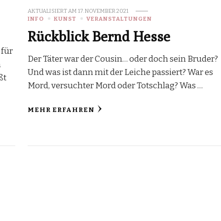
AKTUALISIERT AM
17. NOVEMBER 2021
INFO
KUNST
VERANSTALTUNGEN
Rückblick Bernd Hesse
 für
Der Täter war der Cousin… oder doch sein Bruder?
n
Und was ist dann mit der Leiche passiert? War es
ßt
Mord, versuchter Mord oder Totschlag? Was …
MEHR ERFAHREN