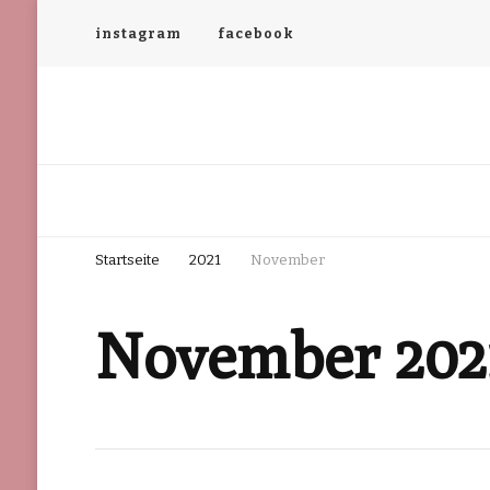
instagram
facebook
Cafe Kunst & Krümel
Hönower Str. 65, 12623 Berlin-Mahlsdorf
Startseite
2021
November
November 202