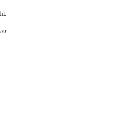
hl,
war