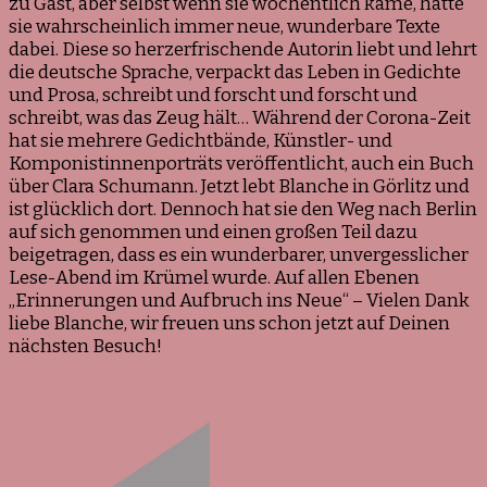
zu Gast, aber selbst wenn sie wöchentlich käme, hätte
sie wahrscheinlich immer neue, wunderbare Texte
dabei. Diese so herzerfrischende Autorin liebt und lehrt
die deutsche Sprache, verpackt das Leben in Gedichte
und Prosa, schreibt und forscht und forscht und
schreibt, was das Zeug hält… Während der Corona-Zeit
hat sie mehrere Gedichtbände, Künstler- und
Komponistinnenporträts veröffentlicht, auch ein Buch
über Clara Schumann. Jetzt lebt Blanche in Görlitz und
ist glücklich dort. Dennoch hat sie den Weg nach Berlin
auf sich genommen und einen großen Teil dazu
beigetragen, dass es ein wunderbarer, unvergesslicher
Lese-Abend im Krümel wurde. Auf allen Ebenen
„Erinnerungen und Aufbruch ins Neue“ – Vielen Dank
liebe Blanche, wir freuen uns schon jetzt auf Deinen
nächsten Besuch!