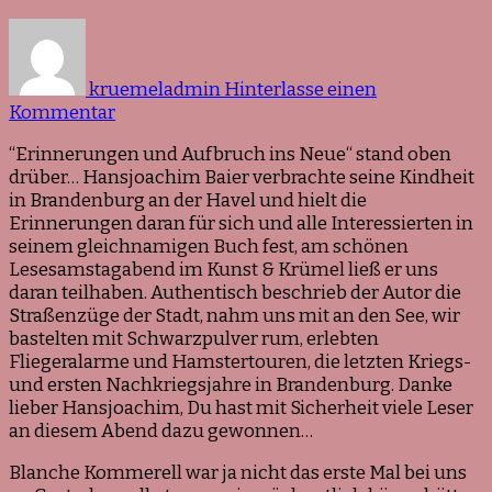
kruemeladmin
Hinterlasse einen
zu
Kommentar
Rückblick
“Erinnerungen und Aufbruch ins Neue“ stand oben
Blanche
drüber… Hansjoachim Baier verbrachte seine Kindheit
Kommerell
in Brandenburg an der Havel und hielt die
und
Erinnerungen daran für sich und alle Interessierten in
Hansjoachim
seinem gleichnamigen Buch fest, am schönen
Baier
Lesesamstagabend im Kunst & Krümel ließ er uns
daran teilhaben. Authentisch beschrieb der Autor die
Straßenzüge der Stadt, nahm uns mit an den See, wir
bastelten mit Schwarzpulver rum, erlebten
Fliegeralarme und Hamstertouren, die letzten Kriegs-
und ersten Nachkriegsjahre in Brandenburg. Danke
lieber Hansjoachim, Du hast mit Sicherheit viele Leser
an diesem Abend dazu gewonnen…
Blanche Kommerell war ja nicht das erste Mal bei uns