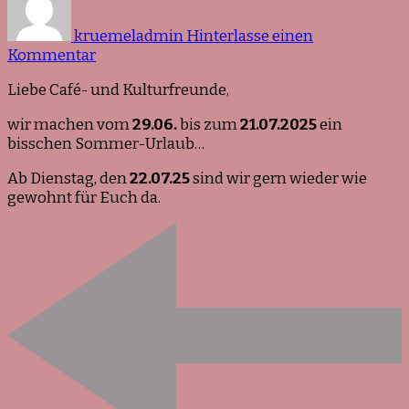
kruemeladmin
Hinterlasse einen
zu
Kommentar
Das
Liebe Café- und Kulturfreunde,
Kunst
&
wir machen vom
29.06.
bis zum
21.07.2025
ein
Krümel
bisschen Sommer-Urlaub…
macht
Urlaub!
Ab Dienstag, den
22.07.25
sind wir gern wieder wie
gewohnt für Euch da.