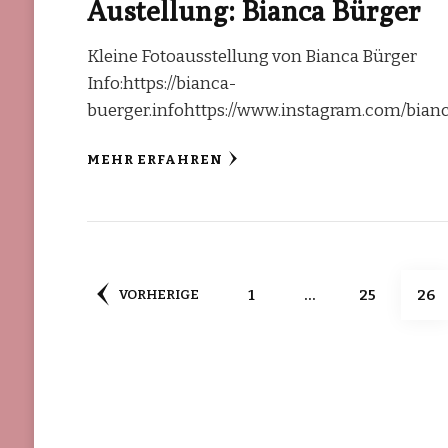
Austellung: Bianca Bürger
Kleine Fotoausstellung von Bianca Bürger
Info:https://bianca-
buerger.infohttps://www.instagram.com/bian
MEHR ERFAHREN
Seitennummerieru
SEITE
SEITE
SEI
1
…
25
26
VORHERIGE
der
Beiträge