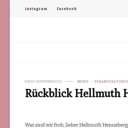
instagram
facebook
Cafe Kunst & Krümel
Hönower Str. 65, 12623 Berlin-Mahlsdorf
EIN
24. SEPTEMBER 2021
NEWS
VERANSTALTUNG
Rückblick Hellmuth 
Was sind wir froh, lieber Hellmuth Henneberg,