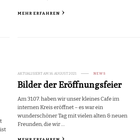
MEHR ERFAHREN
AKTUALISIERT AM
16. AUGUST 2021
NEWS
Bilder der Eröffnungsfeier
Am 31.07. haben wir unser kleines Cafe im
internen Kreis eröffnet – es war ein
wunderschöner Tag mit vielen alten & neuen
t
Freunden, die wir …
ist
MEHR ERFAHREN