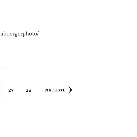
cabuergerphoto/
ng
TE
SEITE
SEITE
27
28
NÄCHSTE