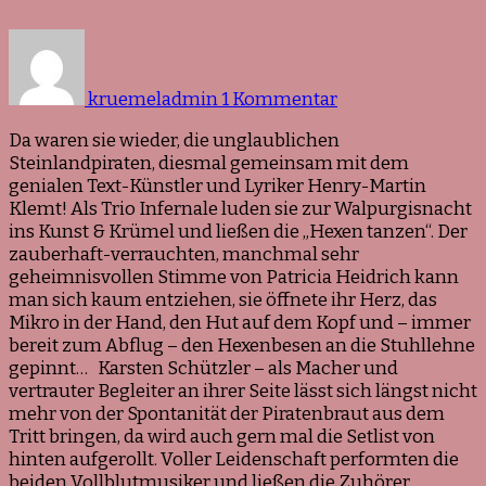
zu
Rückblick
Walpurgisnacht
kruemeladmin
1 Kommentar
mit
den
Da waren sie wieder, die unglaublichen
Steinlandpiraten
Steinlandpiraten, diesmal gemeinsam mit dem
&
genialen Text-Künstler und Lyriker Henry-Martin
Henry-
Klemt! Als Trio Infernale luden sie zur Walpurgisnacht
Martin
ins Kunst & Krümel und ließen die „Hexen tanzen“. Der
Klemt
zauberhaft-verrauchten, manchmal sehr
geheimnisvollen Stimme von Patricia Heidrich kann
man sich kaum entziehen, sie öffnete ihr Herz, das
Mikro in der Hand, den Hut auf dem Kopf und – immer
bereit zum Abflug – den Hexenbesen an die Stuhllehne
gepinnt… Karsten Schützler – als Macher und
vertrauter Begleiter an ihrer Seite lässt sich längst nicht
mehr von der Spontanität der Piratenbraut aus dem
Tritt bringen, da wird auch gern mal die Setlist von
hinten aufgerollt. Voller Leidenschaft performten die
beiden Vollblutmusiker und ließen die Zuhörer