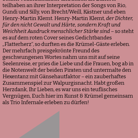
teilhaben an ihrer Interpretation der Songs von Rio,
Gundi und Silly, von Brecht/Weill, Kästner und eben
Henry-Martin Klemt. Henry-Martin Klemt,
der Dichter,
für den nicht Gewalt und Härte, sondern Kraft und
Weichheit Ausdruck menschlicher Stärke sind
– so steht
es auf dem roten Cover seines Gedichtbandes
„Flatterherz“, so durften es die Krümel-Gäste erleben.
Der mehrfach preisgekrönte Freund des
geschwungenen Wortes nahm uns mit auf seine
Seelenreise, er pries die Liebe und die Frauen, bog ab in
die Notenwelt der beiden Piraten und untermalte den
Hexentanz mit Gänsehautfaktor – ein zauberhaftes
Zusammenspiel zur Walpurgisnacht. Habt großen
Herzdank, Ihr Lieben, es war uns ein teuflisches
Vergnügen, Euch hier im Kunst & Krümel gemeinsam
als Trio Infernale erleben zu dürfen!