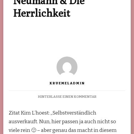
Neumann & Die
Herrlichkeit
KRUEMELADMIN
ZU
HINTERLASSE EINEN KOMMENTAR
RÜCKBLICK
FRAU
Zitat Kim L’hoest: „Selbstverständlich
NEUMANN
&
ausverkauft. Nun, hier passen ja auch nicht so
DIE
viele rein 🙂 – aber genau das macht in diesem
HERRLICHKEIT