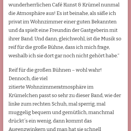
wunderherrlichen Café Kunst & Krümel
nunmal
die Atmosphäre aus! Es ist beinahe, als säße ich
privat im Wohnzimmer einer guten Bekannten
und da spielt eine Freundin der Gastgeberin mit
ihrer Band. Und dann, gleichwohl, ist die Musik so
reif für die große Bühne, dass ich mich frage,
weshalb ich sie dort gar noch nicht gehört habe.“
Reif für die großen Bühnen – wohl wahr!
Dennoch, die viel
zitierte Wohnzimmeratmosphäre im
Krümelchen passt so sehr zu dieser Band, wie der
linke zum rechten Schuh, mal sperrig, mal
muggelig bequem und gemütlich, manchmal
drückt´s ein wenig, dann kommt das
Augenzwinkern und man hat sie schnell