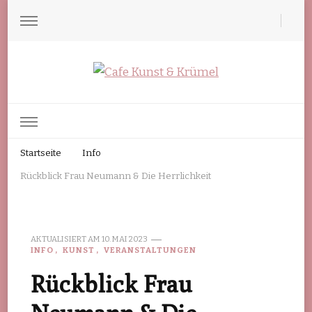
Cafe Kunst & Krümel
Hönower Str. 65, 12623 Berlin-Mahlsdorf
Startseite
Info
Rückblick Frau Neumann & Die Herrlichkeit
AKTUALISIERT AM
10. MAI 2023
INFO
KUNST
VERANSTALTUNGEN
Rückblick Frau