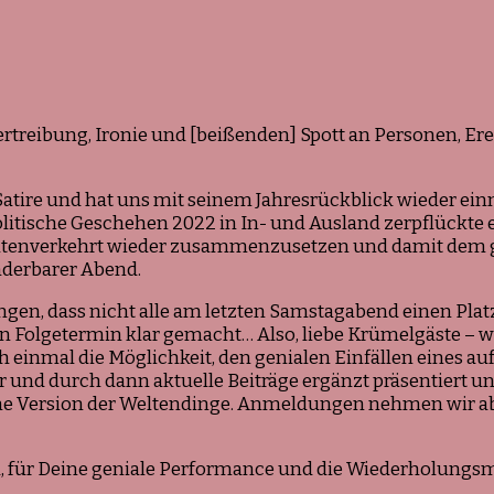
Wolf
ertreibung, Ironie und [beißenden] Spott an Personen, Ereig
r Satire und hat uns mit seinem Jahresrückblick wieder e
itische Geschehen 2022 in In- und Ausland zerpflückte e
 seitenverkehrt wieder zusammenzusetzen und damit dem
underbarer Abend.
ngen, dass nicht alle am letzten Samstagabend einen Plat
lgetermin klar gemacht… Also, liebe Krümelgäste – wer 
och einmal die Möglichkeit, den genialen Einfällen eine
r und durch dann aktuelle Beiträge ergänzt präsentiert un
ine Version der Weltendinge. Anmeldungen nehmen wir ab 
d, für Deine geniale Performance und die Wiederholungsm