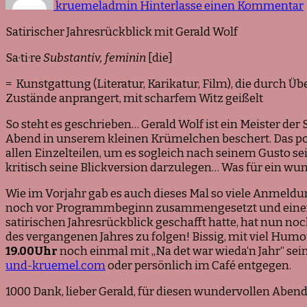
kruemeladmin
Hinterlasse einen Kommentar
Satirischer Jahresrückblick mit Gerald Wolf
Sa·ti·re
Substantiv, feminin
[die]
= Kunstgattung (Literatur, Karikatur, Film), die durch Üb
Zustände anprangert, mit scharfem Witz geißelt
So steht es geschrieben… Gerald Wolf ist ein Meister de
Abend in unserem kleinen Krümelchen beschert. Das pol
allen Einzelteilen, um es sogleich nach seinem Gusto
kritisch seine Blickversion darzulegen… Was für ein w
Wie im Vorjahr gab es auch dieses Mal so viele Anmeldu
noch vor Programmbeginn zusammengesetzt und einen Fo
satirischen Jahresrückblick geschafft hatte, hat nun n
des vergangenen Jahres zu folgen! Bissig, mit viel Humo
19.00Uhr
noch einmal mit „Na det war wieda‘n Jahr“ se
und-kruemel.com
oder persönlich im Café entgegen.
1000 Dank, lieber Gerald, für diesen wundervollen Aben