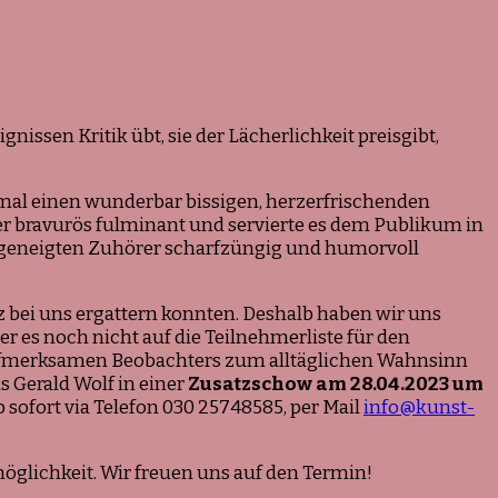
nissen Kritik übt, sie der Lächerlichkeit preisgibt,
inmal einen wunderbar bissigen, herzerfrischenden
r bravurös fulminant und servierte es dem Publikum in
 geneigten Zuhörer scharfzüngig und humorvoll
z bei uns ergattern konnten. Deshalb haben wir uns
es noch nicht auf die Teilnehmerliste für den
s aufmerksamen Beobachters zum alltäglichen Wahnsinn
s Gerald Wolf in einer
Zusatzschow am 28.04.2023 um
sofort via Telefon 030 25748585, per Mail
info@kunst-
öglichkeit. Wir freuen uns auf den Termin!