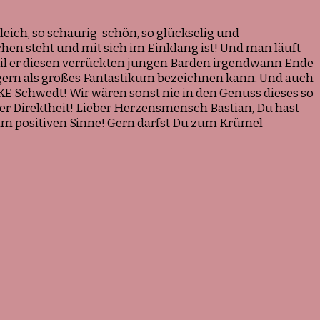
eich, so schaurig-schön, so glückselig und
en steht und mit sich im Einklang ist! Und man läuft
il er diesen verrückten jungen Barden irgendwann Ende
 gern als großes Fantastikum bezeichnen kann. Und auch
E Schwedt! Wir wären sonst nie in den Genuss dieses so
 Direktheit! Lieber Herzensmensch Bastian, Du hast
 im positiven Sinne! Gern darfst Du zum Krümel-