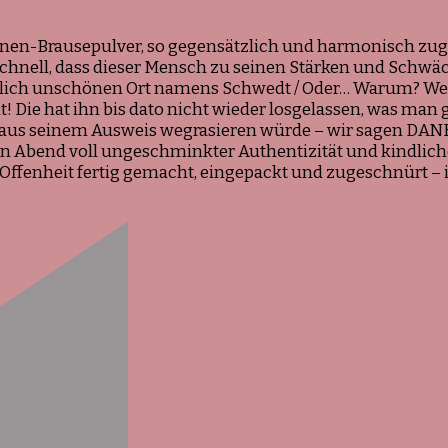
Bandt
ronen-Brausepulver, so gegensätzlich und harmonisch zugl
hnell, dass dieser Mensch zu seinen Stärken und Schwäch
intlich unschönen Ort namens Schwedt / Oder… Warum? We
 Die hat ihn bis dato nicht wieder losgelassen, was man
n aus seinem Ausweis wegrasieren würde – wir sagen DANK
bend voll ungeschminkter Authentizität und kindlicher
 Offenheit fertig gemacht, eingepackt und zugeschnürt –