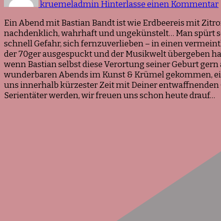
kruemeladmin
Hinterlasse einen Kommentar
Ein Abend mit Bastian Bandt ist wie Erdbeereis mit Zit
nachdenklich, wahrhaft und ungekünstelt… Man spürt sc
schnell Gefahr, sich fernzuverlieben – in einen verme
der 70ger ausgespuckt und der Musikwelt übergeben hat!
wenn Bastian selbst diese Verortung seiner Geburt ger
wunderbaren Abends im Kunst & Krümel gekommen, ein A
uns innerhalb kürzester Zeit mit Deiner entwaffnenden
Serientäter werden, wir freuen uns schon heute drauf…