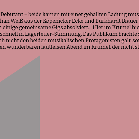
Weiß
und
l-Debütant – beide kamen mit einer geballten Ladung mu
Burkhard
han Weiß aus der Köpenicker Ecke und Burkhardt Brauer 
Brauer
n einige gemeinsame Gigs absolviert… Hier im Krümel hi
, schnell in Lagerfeuer-Stimmung. Das Publikum brachte
rlich nicht den beiden musikalischen Protagonisten galt, 
iteren wunderbaren lautleisen Abend im Krümel, der nich