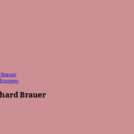
 Brauer
altungen
khard Brauer
zu
Rückblick:
Stephan