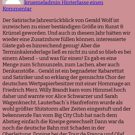
kruemeladmin
Hinterlasse einen
zu
Kommentar
Rückblick:
Der Satirische Jahresrückblick von Gerald Wolf ist
Gerald
inzwischen zu einer beständigen Größe im Kunst &
Wolf
Krümel geworden. Und auch in diesem Jahr hätten wir
wieder eine Zusatzshow füllen können, interessierte
Gäste gab es hinreichend genug! Aber die
Terminkalenderlage ließ es nicht zu und so blieb es bei
einem Abend – und was für einen! Es gab es eine
Menge zum Schmunzeln, zum Lachen, aber auch
Denkanstöße… Gerald ist ein begnadeter Kabarettist
und Satiriker und so erklang der gemischte Chor der
deutschen Wertpapierbesitzer mit einer Hommage an
Friedrich Merz, Willy Brandt kam vom Himmel hoch
daher und warnte vor Alice Schwarzer und Sarah
Wagenknecht, Lauterbach`s Hanfreform wurde als
wohl größter Shitstorm aller Zeiten eingestuft und der
bekennende Fan vom Big City Club hat nach dem
Abstieg einfach die Kneipe gewechselt Dann war da
noch die deutsche Bahn mit Schaden in der
Oberleitung, Doping bei der Tour de France und Olaf