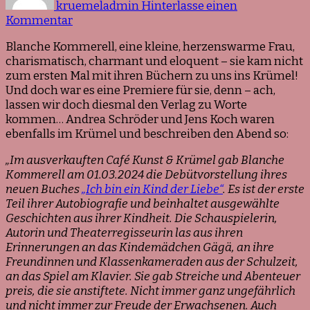
kruemeladmin
Hinterlasse einen
zu
Kommentar
Rückblick:
Blanche Kommerell, eine kleine, herzenswarme Frau,
Blanche
charismatisch, charmant und eloquent – sie kam nicht
Kommerell
zum ersten Mal mit ihren Büchern zu uns ins Krümel!
Und doch war es eine Premiere für sie, denn – ach,
lassen wir doch diesmal den Verlag zu Worte
kommen… Andrea Schröder und Jens Koch waren
ebenfalls im Krümel und beschreiben den Abend so:
„Im ausverkauften Café Kunst & Krümel gab Blanche
Kommerell am 01.03.2024 die Debütvorstellung ihres
neuen Buches
„Ich bin ein Kind der Liebe“
. Es ist der erste
Teil ihrer Autobiografie und beinhaltet ausgewählte
Geschichten aus ihrer Kindheit. Die Schauspielerin,
Autorin und Theaterregisseurin las aus ihren
Erinnerungen an das Kindemädchen Gägä, an ihre
Freundinnen und Klassenkameraden aus der Schulzeit,
an das Spiel am Klavier. Sie gab Streiche und Abenteuer
preis, die sie anstiftete. Nicht immer ganz ungefährlich
und nicht immer zur Freude der Erwachsenen. Auch