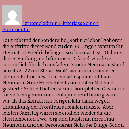
kruemeladmin
Hinterlasse einen
zu
Kommentar
Rückblick
Laut rbb und der Sendereihe „Berlin erleben“ gehören
Frau
die Auftritte dieser Band zu den 30 Dingen, warum ihr
Neumann
Heimatort Friedrichshagen so charmant ist… Gäbe es
&
dieses Ranking auch für unser Krümel, würde es
die
vermutlich ähnlich ausfallen! Sandra Neumann stand
Herrlichkeit
bereits 2022 mit Stefan Weiß zweimal auf unserer
kleinen Bühne, bevor sie ein Jahr später mit Frau
Neumann & die Herrlichkeit zum ersten Mal hier
gastierte. Schnell hatten sie den kompletten Gastraum
für sich eingenommen, entsprechend traurig waren
wir, als das Konzert im vorigen Jahr dann wegen
Erkrankung der Frontfrau ausfallen musste. Aber
letzten Samstag waren sie endlich wieder da, die
Herrlichkeiten Uwe, Jörg und Ralph mit ihrer Frau
Neumann und der besonderen Sicht der Dinge. Schon