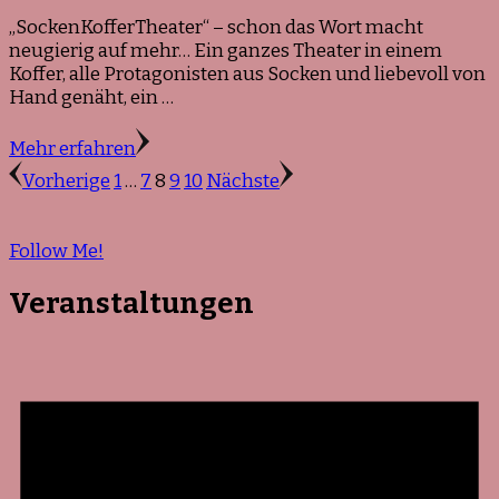
„SockenKofferTheater“ – schon das Wort macht
neugierig auf mehr… Ein ganzes Theater in einem
Koffer, alle Protagonisten aus Socken und liebevoll von
Hand genäht, ein …
Mehr erfahren
Seitennummerierung
Seite
Seite
Seite
Seite
Seite
Vorherige
1
…
7
8
9
10
Nächste
der
Beiträge
Follow Me!
Veranstaltungen